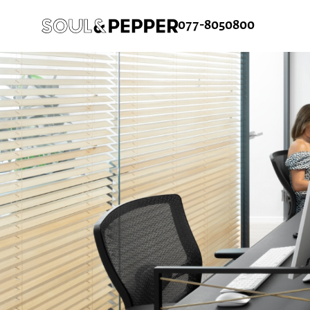
077-8050800
ש
ורח
ן קלה ומהירה במיוחד. המשיכו למילוי
 מהיתרונות של משתמש רשום כבר עכשיו.