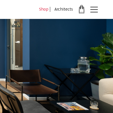
דלג לתוכן
דלג לסרגל הניווט
Shop
Architects
פתיחת
חלונית
עגלה
סגור
כבר רשומים?
התחברו
*יש להזין את המספר הטלפון הנייד שלך ונשלח לך קוד אימו