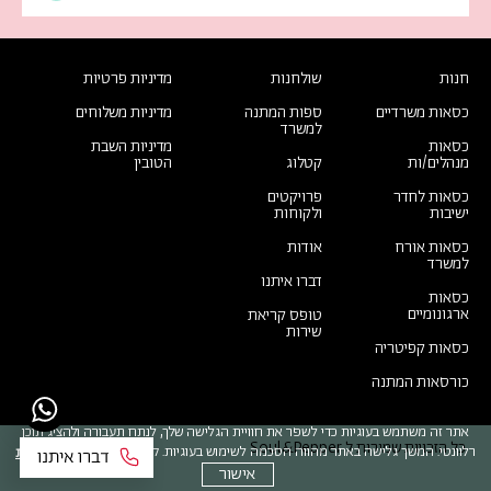
חנות
שולחנות
מדיניות פרטיות
כסאות משרדיים
ספות המתנה
מדיניות משלוחים
למשרד
כסאות
מדיניות השבת
מנהלים/ות
קטלוג
הטובין
כסאות לחדר
פרויקטים
ישיבות
ולקוחות
כסאות אורח
אודות
למשרד
דברו איתנו
כסאות
ארגונומיים
טופס קריאת
שירות
כסאות קפיטריה
כורסאות המתנה
אתר זה משתמש בעוגיות כדי לשפר את חוויית הגלישה שלך, לנתח תעבורה ולהציג תוכן
כל הזכויות שמורות ל Soul&Pepper
רלוונטי. המשך גלישה באתר מהווה הסכמה לשימוש בעוגיות. קרא עוד
במדיניות הפרטיות
אישור