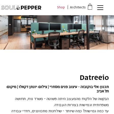
דלג לתוכן
דלג לסרגל הניווט
Shop
Architects
פתיחת
חלונית
עגלה
סגור
כבר רשומים? התחברו
אין מוצרים בעגלה
Datreeio
*יש להזין את המספר הטלפון הנייד שלך ונשלח לך קוד אימות
תכנון: אלי בוקובזה - עיצוב פנים מסחרי | צילום: יונתן דקאלו | מיקום:
תל אביב
משתמש חדש/אורח
הבקשה של הלקוח מהמעצב היתה פשוטה - משרד נוח, תחושה
משפחתית וגמישות בצורות העבודה.
להרשמה
עד כמה גמישות? כמה שיותר - שולחנות מתכווננים, חדרי עבודה