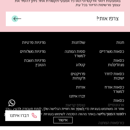
באמצעות דואר אלקטרוני ו/או כל אמצעי תקשורת אחר. ניתן להסיר את
הרשמו
עצמך מרשימת הדיוור בכל עת.
לעדכונים
חנות
שולחנות
מדיניות פרטיות
כסאות משרדיים
ספות המתנה
מדיניות משלוחים
למשרד
כסאות
מדיניות השבת
מנהלים/ות
קטלוג
הטובין
כסאות לחדר
פרויקטים
ישיבות
ולקוחות
כסאות אורח
אודות
למשרד
דברו איתנו
כסאות
ארגונומיים
טופס קריאת
אתר זה משתמש בעוגיות כדי לשפר את חוויית הגלישה שלך, לנתח תעבורה ולהציג תוכן
שירות
כסאות קפיטריה
רלוונטי. המשך גלישה באתר מהווה הסכמה לשימוש בעוגיות. קרא עוד
במדיניות הפרטיות
אישור
כורסאות המתנה