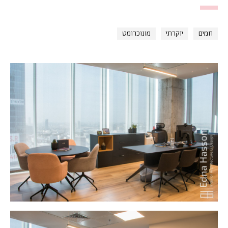
חמים
יוקרתי
מונוכרומט