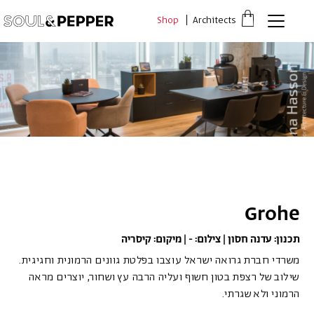
דלג לתוכן
דלג לסרגל הניווט
Shop
Architects
פתיחת
חלונית
עגלה
סגור
כבר רשומים? התחברו
אין מוצרים בעגלה
Grohe
*יש להזין את המספר הטלפון הנייד שלך ונשלח לך קוד אימות
תכנון: עדנה חסון | צילום: - | מיקום: קיסריה
משרדי חברת גרואה ישראל עוצבו בפלטת גוונים הרמונית וחגיגית.
משתמש חדש/אורח
שילוב של רצפת בטון חשוף ועליה הרבה עץ ושחור, יוצרים מראה
הרמוני ולא שגרתי.
להרשמה