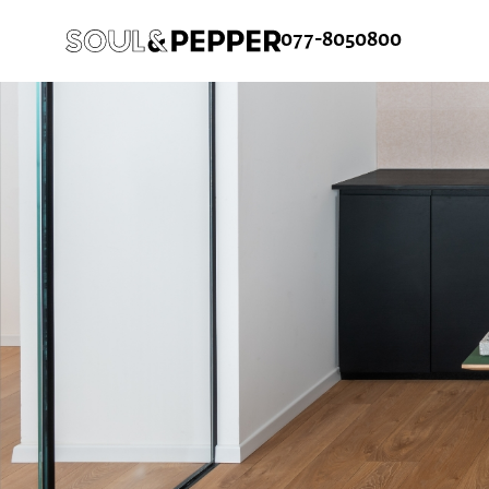
077-8050800
ש
ורח
ן קלה ומהירה במיוחד. המשיכו למילוי
 מהיתרונות של משתמש רשום כבר עכשיו.