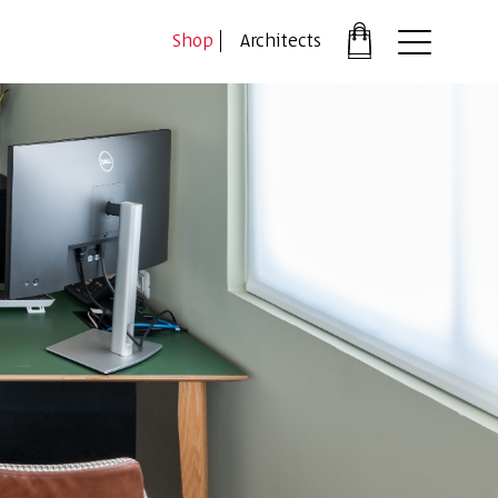
דלג לתוכן
דלג לסרגל הניווט
Shop
Architects
פתיחת
חלונית
עגלה
סגור
כבר רשומים?
התחברו
*יש להזין את המספר הטלפון הנייד שלך ונשלח לך קוד אימו