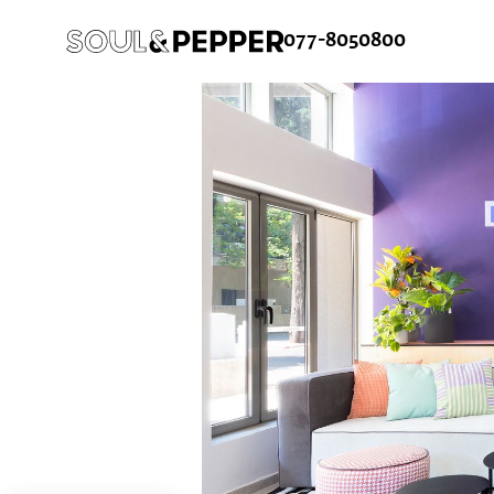
077-8050800
ש
ורח
ן קלה ומהירה במיוחד. המשיכו למילוי
 מהיתרונות של משתמש רשום כבר עכשיו.