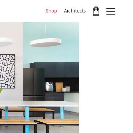
דלג לתוכן
דלג לסרגל הניווט
Shop
Architects
פתיחת
חלונית
עגלה
סגור
כבר רשומים?
התחברו
*יש להזין את המספר הטלפון הנייד שלך ונשלח לך קוד אימו