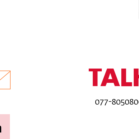
TAL
ה