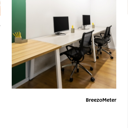
o
BreezoMeter