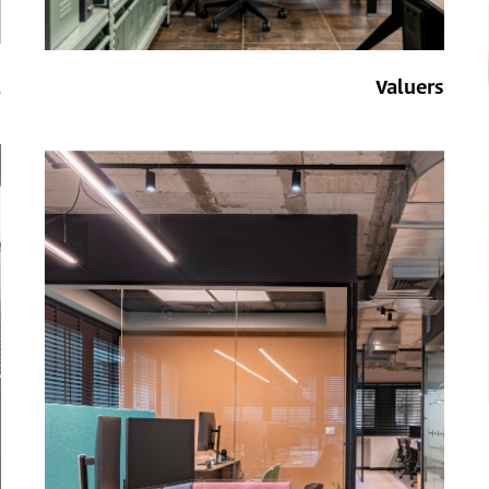
Valuers
l