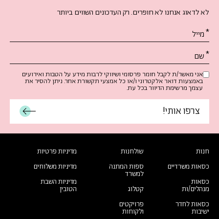
לא לדאוג אנחנו לא חופרים. רק העדכונים השווים ביותר
אנא
מלאו
את
טופס
-
אני מאשר/ת לקבל חומר פרסומי ושיווקי לרבות מידע על הטבות ואירועים
באמצעות דואר אלקטרוני ו/או כל אמצעי תקשורת אחר. ניתן להסיר את
הרשמו
עצמך מרשימת הדיוור בכל עת.
לעדכונים
חנות
שולחנות
מדיניות פרטיות
כסאות משרדיים
ספות המתנה
מדיניות משלוחים
למשרד
כסאות
מדיניות השבת
מנהלים/ות
קטלוג
הטובין
כסאות לחדר
פרויקטים
ישיבות
ולקוחות