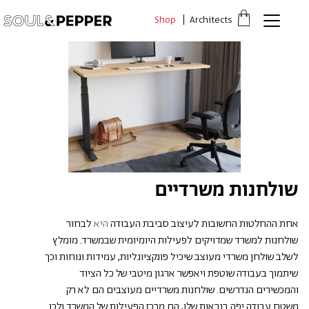
דלג לתוכן
דלג לסרגל הניווט
Shop
Architects
פתיחת
חלונית
עגלה
סגור
כבר רשומים? התחברו
אין מוצרים בעגלה
שולחנות משרדיים
*יש להזין את המספר הטלפון הנייד שלך ונשלח לך קוד אימות
אחת ההחלטות החשובות לעיצוב סביבת העבודה
היא
לבחור
שולחנות למשרד שמדויקים לפעילות היומיומית שבמשרד.
מומלץ
לשלב שולחן משרדי מעוצב שיכיל פונקציונליות, עמידות ונוחות וכך
משתמש חדש/אורח
שיתמוך בעבודה שוטפת ויאפשר ארגון מיטבי של כל הציוד
והמכשירים הנדרשים. שולחנות משרדיים מעוצבים הם לא רק
להרשמה
משטח עבודה יפה בנראות שלו, הם מרכז הפעילות של המשרד ולכן