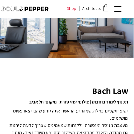
דלג לתוכן
דלג לסרגל הניווט
Shop
Architects
פתיחת
חלונית
עגלה
סגור
כבר רשומים? התחברו
אין מוצרים בעגלה
Bach Law
*יש להזין את המספר הטלפון הנייד שלך ונשלח לך קוד אימות
תכנון: לימור בוחבוט | צילום: עוזי פורת | מיקום: תל אביב
יש פרויקטים כאלה, שמהרגע הראשון אתה יודע שהם יצאו פשוט
משתמש חדש/אורח
מושלמים.
מעצבת מנוסה ומוכשרת, ולקוחות שמאמינים שצריך לדעת ליהנות
להרשמה
גם מהדרך, ולא רק מהתוצאה. השילוב הזה יצא משרד נעים, מזמין