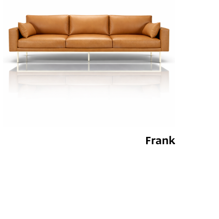
Frank