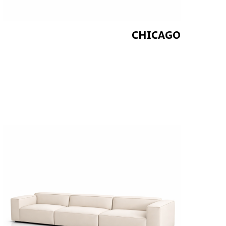
CHICAGO