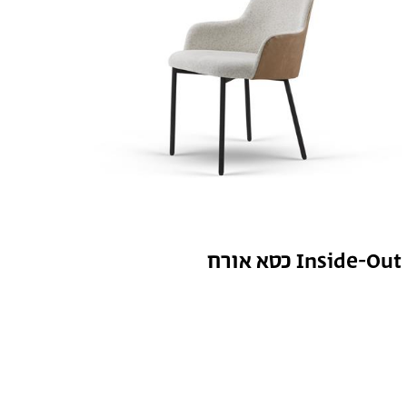
Inside-Out כסא אורח