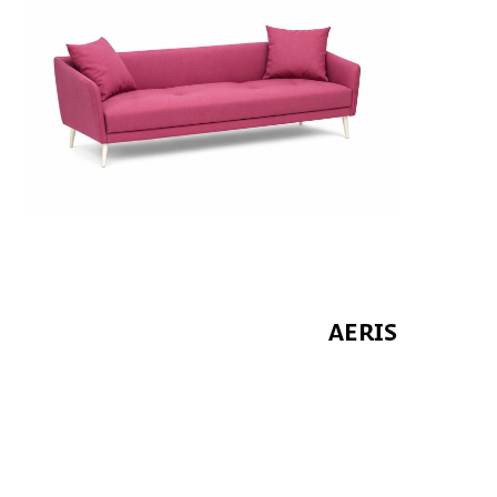
AERIS