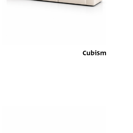
Cubism