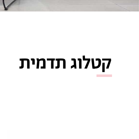
קטלוג תדמית