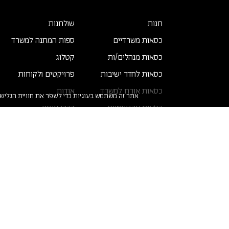
חנות
שולחנות
כסאות משרדיים
ספות המתנה למשרד
כסאות מנהלים/ות
קטלוג
כסאות לחדר ישיבות
פרויקטים ולקוחות
כסאות אורח למשרד
אודות
אתר זה משתמש בעוגיות כדי לשפר את חוויית הגלישה
כסאות ארגונומיים
דברו איתנו
כסאות קפיטריה
טופס קריאת שירות
כורסאות המתנה
כל הזכויות שמורות ל Soul&Pepper
הצהרת נגישות