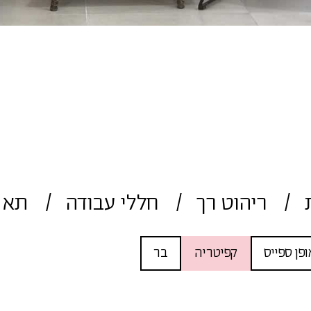
ריהוט רך
חללי עבודה
תא 
ופן ספייס
קפיטריה
בר