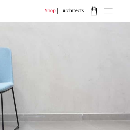
דלג לתוכן
דלג לסרגל הניווט
Shop
Architects
פתיחת
חלונית
עגלה
סגור
כבר רשומים?
התחברו
*יש להזין את המספר הטלפון הנייד שלך ונשלח לך קוד אימו