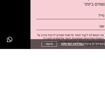
שווים ביותר
נא
לאו
ת
ופס
אני מאשר/ת לקבל חומר פרסומי ושיווקי לרבות מידע על
רשמו
הטבות ואירועים באמצעות דואר אלקטרוני ו/או כל
אמצעי תקשורת אחר. ניתן להסיר את עצמך מרשימת
עדכונים
אישור
במדיניות הפרטיות
עוגיות. קרא עוד
הדיוור בכל עת.