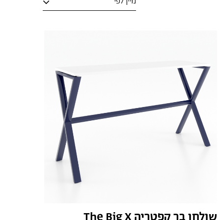
מיין לפי
סדר א-ב יורד
סדר א-ב עולה
שולחן בר קפטריה The Big X