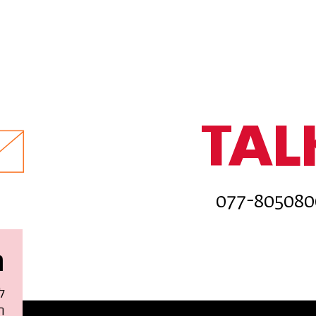
TAL
ה
ל
ח