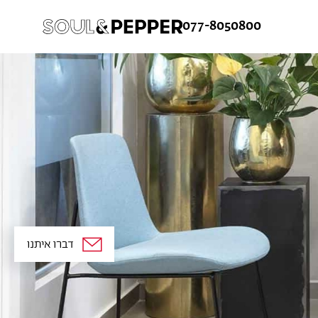
077-8050800
ש
ורח
ן קלה ומהירה במיוחד. המשיכו למילוי
 מהיתרונות של משתמש רשום כבר עכשיו.