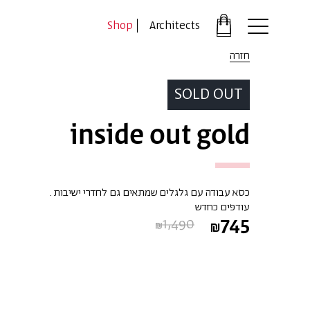
דלג לתוכן
דלג לסרגל הניווט
Shop
Architects
פתיחת
חלונית
חזרה
עגלה
סגור
SOLD OUT
כבר רשומים?
inside out gold
התחברו
כסא עבודה עם גלגלים שמתאים גם לחדרי ישיבות .
עודפים כחדש
745
1,490
*יש להזין את המספר הטלפון הנייד שלך ונשלח לך קוד אימו