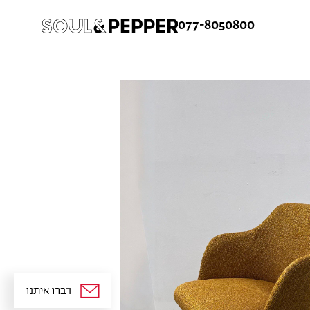
077-8050800
ש
ורח
ן קלה ומהירה במיוחד. המשיכו למילוי
 מהיתרונות של משתמש רשום כבר עכשיו.