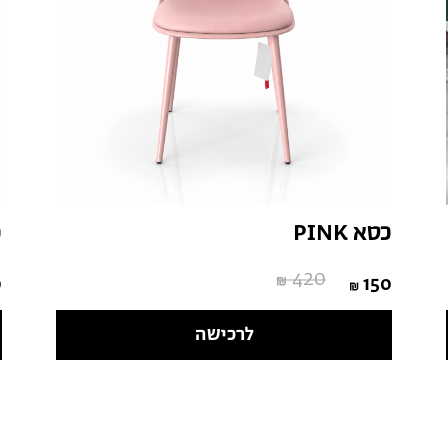
כסא PINK
כ
420
0
150
לרכישה