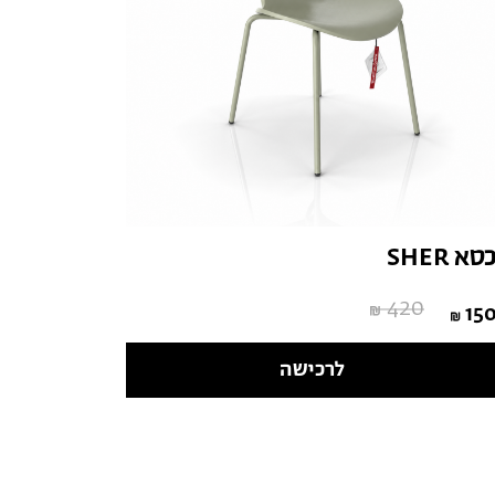
סא SHER
420
15
לרכישה