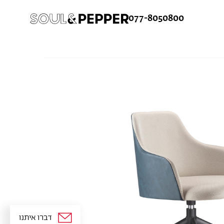
077-8050800
ש
ורח
ן קלה ומהירה במיוחד. המשיכו למילוי
 מהיתרונות של משתמש רשום כבר עכשיו.