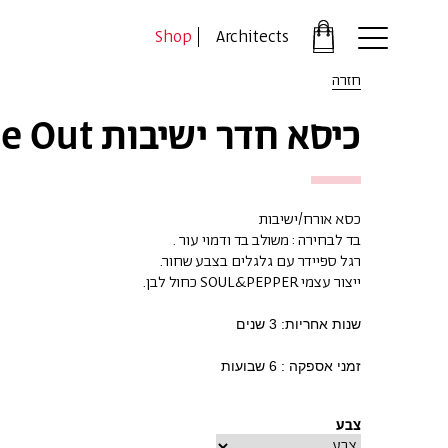
דלג לתוכן
דלג לסרגל הניווט
Shop
Architects
פתיחת
חלונית
חזרה
עגלה
סגור
כיסא חדר ישיבות Inside Out
כבר רשומים?
התחברו
כסא אורח/ישיבות
בד לבחירה : משולב בד ודמוי עור .
רגל ספיידר עם גלגלים בצבע שחור.
ייצור עצמי SOUL&PEPPER כחול לבן.
שנות אחריות: 3 שנים
זמני אספקה : 6 שבועות
*יש להזין את המספר הטלפון הנייד שלך ונשלח לך קוד אימו
צבע