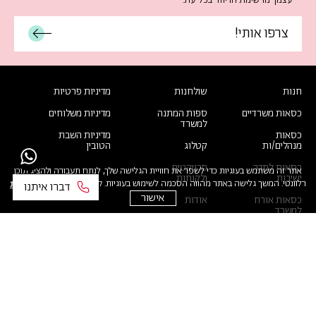
עצמך מרשימת הדיוור בכל עת.
לעדכונים
חנות
שולחנות
מדיניות פרטיות
כסאות משרדיים
ספות המתנה
מדיניות משלוחים
למשרד
כסאות
מדיניות השבת
מנהלים/ות
קטלוג
הטובין
כסאות לחדר
פרויקטים
אתר זה משתמש בעוגיות כדי לשפר את חוויית הגלישה שלך, לנתח תעבורה ולהציג תוכן
ישיבות
ולקוחות
רלוונטי. המשך גלישה באתר מהווה הסכמה לשימוש בעוגיות. קרא עוד
במדיניות הפרטיות
אישור
כסאות אורח
אודות
למשרד
דברו איתנו
כסאות
ארגונומיים
טופס קריאת
שירות
כסאות קפיטריה
כורסאות המתנה