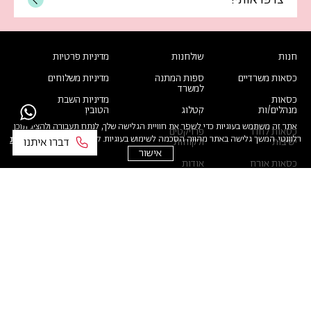
חנות
שולחנות
מדיניות פרטיות
כסאות משרדיים
ספות המתנה
מדיניות משלוחים
למשרד
כסאות
מדיניות השבת
מנהלים/ות
קטלוג
הטובין
אתר זה משתמש בעוגיות כדי לשפר את חוויית הגלישה שלך, לנתח תעבורה ולהציג תוכן
כסאות לחדר
פרויקטים
רלוונטי. המשך גלישה באתר מהווה הסכמה לשימוש בעוגיות. קרא עוד
במדיניות הפרטיות
ישיבות
ולקוחות
אישור
כסאות אורח
אודות
למשרד
דברו איתנו
כסאות
ארגונומיים
טופס קריאת
שירות
כסאות קפיטריה
כורסאות המתנה
כל הזכויות שמורות ל Soul&Pepper