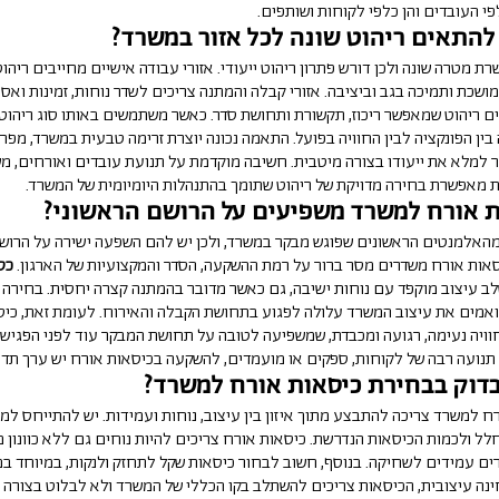
פי העובדים והן כלפי לקוחות ושותפים.
להתאים ריהוט שונה לכל אזור במשרד?
ת מטרה שונה ולכן דורש פתרון ריהוט ייעודי. אזורי עבודה אישיים מחייבים ריהוט
כת ותמיכה בגב וביציבה. אזורי קבלה והמתנה צריכים לשדר נוחות, זמינות ואסת
ים ריהוט שמאפשר ריכוז, תקשורת ותחושת סדר. כאשר משתמשים באותו סוג ריהוט 
ין הפונקציה לבין החוויה בפועל. התאמה נכונה יוצרת זרימה טבעית במשרד, מפחי
 למלא את ייעודו בצורה מיטבית. חשיבה מוקדמת על תנועת עובדים ואורחים, מ
ות מאפשרת בחירה מדויקת של ריהוט שתומך בהתנהלות היומיומית של המשרד.
ת אורח למשרד משפיעים על הרושם הראשוני?
האלמנטים הראשונים שפוגש מבקר במשרד, ולכן יש להם השפעה ישירה על הרושם
יסאות אורח משדרים מסר ברור על רמת ההשקעה, הסדר והמקצועיות של הארגון.
כס
ב עיצוב מוקפד עם נוחות ישיבה, גם כאשר מדובר בהמתנה קצרה יחסית. בחירה 
ואמים את עיצוב המשרד עלולה לפגוע בתחושת הקבלה והאירוח. לעומת זאת, כי
וויה נעימה, רגועה ומכבדת, שמשפיעה לטובה על תחושת המבקר עוד לפני הפגיש
נועה רבה של לקוחות, ספקים או מועמדים, להשקעה בכיסאות אורח יש ערך תדמ
דוק בבחירת כיסאות אורח למשרד?
ח למשרד צריכה להתבצע מתוך איזון בין עיצוב, נוחות ועמידות. יש להתייחס למ
ל ולכמות הכיסאות הנדרשת. כיסאות אורח צריכים להיות נוחים גם ללא כוונון מ
רים עמידים לשחיקה. בנוסף, חשוב לבחור כיסאות שקל לתחזק ולנקות, במיוחד 
ינה עיצובית, הכיסאות צריכים להשתלב בקו הכללי של המשרד ולא לבלוט בצורה