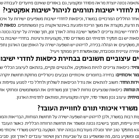
תאמה נכונה יוצרת מראה מסודר ומקצועי, גם באזורים שאינם מיועדים לעבודה ש
 לחדרי ישיבות תורמים לניהול ישיבות אפקטיבי?
אחד החללים המרכזיים במשרד, וכיסאות לחדרי ישיבות משפיעים ישירות על איכות
 הדעת, מקצרת את משך הריכוז ופוגעת באינטראקציה בין המשתתפים.
כסאות לח
לחדרי ישיבות צריכים לאפשר ישיבה נוחה לאורך זמן, תוך שמירה על יציבה נכונה 
סאות יש גם תפקיד תדמיתי הם משדרים סדר, מקצועיות ורצינות. בחדרי ישיבות ב
 משקיעים או הנהלה בכירה, לריהוט יש השפעה ישירה על האופן שבו הארגון נתפס
וירה עניינית ומכובדת, שמאפשרת דיון ממוקד ויעיל.
ים עיצוביים חשובים בבחירת כיסאות לחדרי ישיבו
חיד:
כיסאות צריכים להיות מאופקים, אלגנטיים ונקיים, בהתאם לעיצוב הכללי של
ור איכותיים:
בחירה בחומרים איכותיים וצבעים ניטרליים מחזקת תחושת יוקרה ו
דות החדר:
חשוב להתאים את גודל הכיסאות לשולחן ולחלל כדי למנוע צפיפות או
ת ונוחות:
כיסאות שמציעים נוחות לאורך זמן משרתים את המשתמשים ומחזקי את ח
יתית:
עיצוב נכון משדר סדר, יוקרה ומקצועיות, ומותאם לתדמית הארגון.
משרדי איכותי תורם לחוויית העובד?
ת רבות במשרד, ולכן לריהוט יש השפעה ישירה על תחושת הנוחות, הבריאות והמח
ת עייפות, תומך בישיבה נכונה ומשפר את תחושת הרווחה הכללית. כאשר העובד
וא מתפקד טוב יותר ומגלה מעורבות גבוהה יותר. השקעה בריהוט משרדי איכותי מ
ם ומשקיע בהם, מה שמשפיע גם על שביעות רצון ושימור עובדים לאורך זמן. סביב