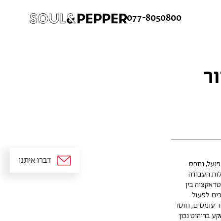
077-8050800
ור
ש
ורח
ן קלה ומהירה במיוחד. המשיכו למילוי
 מהיתרונות של משתמש רשום כבר עכשיו.
פועל, נתפס
לות העבודה
טראקציה בין
כים לפעול
ר עומסים, חוסר
ע בריהוט נכון