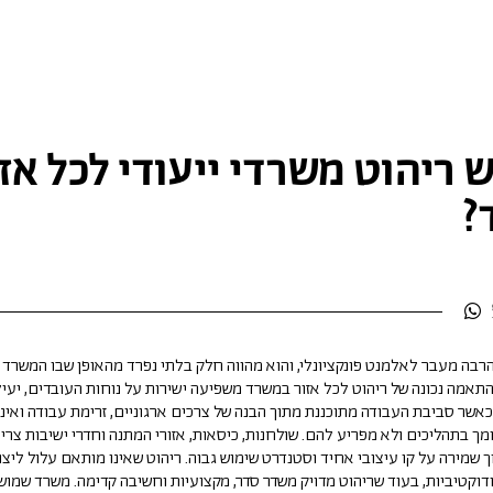
 ריהוט משרדי ייעודי לכל אז
משתמ
אין מוצרים בעגלה
?
חדש/א
דאגנו לכם ליצירת חשבו
פרטיכם ותוכלו ליהנות
הרבה מעבר לאלמנט פונקציונלי, והוא מהווה חלק בלתי נפרד מהאופן שבו המשרד 
התאמה נכונה של ריהוט לכל אזור במשרד משפיעה ישירות על נוחות העובדים, יעי
ת
כאשר סביבת העבודה מתוכננת מתוך הבנה של צרכים ארגוניים, זרימת עבודה ואינ
להרשמה
מך בתהליכים ולא מפריע להם. שולחנות, כיסאות, אזורי המתנה וחדרי ישיבות צרי
 שמירה על קו עיצובי אחיד וסטנדרט שימוש גבוה. ריהוט שאינו מותאם עלול ליצו
דוקטיביות, בעוד שריהוט מדויק משדר סדר, מקצועיות וחשיבה קדימה. משרד שמושק