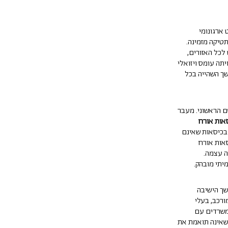
 ארגונומי
טיקה מזמינה.
לכל האזורים,
תה עומס ויזואלי
שך השהייה בכל
 הראשוני. מעבר
אות אורח
בכיסאות שאינם
סאות אורח
ה עצמה.
יתי מובהק.
שך הישיבה
ורכב, בעלי
במשרדים עם
 שאינה תואמת את