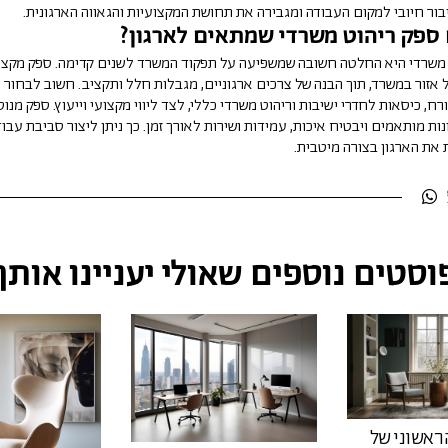
בור חיובי למקום העבודה ומגבירה את תחושת המקצועיות והגאווה הארגונית.
 ספק ריהוט משרדי שמתאים לארגון?
 משרדי היא החלטה חשובה שמשפיעה על תפקוד המשרד לשנים קדימה. ספק מקצו
 אזור במשרד, תוך הבנה של צרכים ארגוניים, מגבלות חלל ותקציב. חשוב לבחור 
ח, כיסאות לחדרי ישיבות וריהוט משרדי כללי, לצד ליווי מקצועי וייעוץ. ספק מנו
נות מותאמים ויבטיח איכות, עמידות ושירות לאורך זמן. כך ניתן ליצור סביבת עבו
ת הארגון בצורה מיטבית.
וסטים נוספים שאולי יעניינו אותך
אשוני של