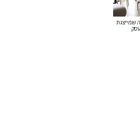
 שמייצגת
סק