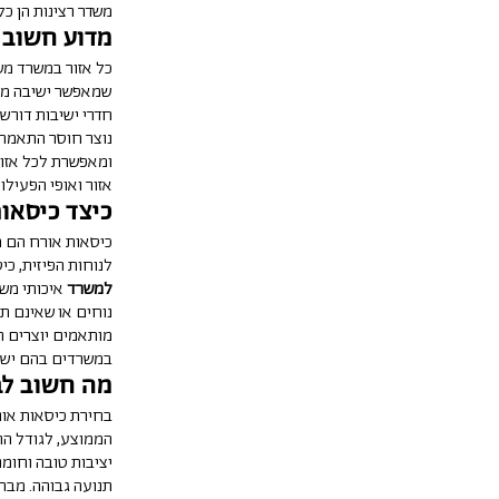
משדר רצינות הן כל
מדוע חשוב 
כל אזור במשרד משר
שמאפשר ישיבה ממוש
חדרי ישיבות דורש
נוצר חוסר התאמה ב
ומאפשרת לכל אזור
אזור ואופי הפעיל
כיצד כיסאו
כיסאות אורח הם מ
לנוחות הפיזית, כ
למשרד
איכותי משל
נוחים או שאינם ת
מותאמים יוצרים ח
במשרדים בהם יש ת
מה חשוב לב
בחירת כיסאות אור
הממוצע, לגודל החל
יציבות טובה וחומ
תנועה גבוהה. מבח