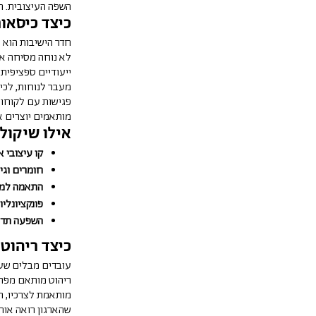
השפה העיצובית. ה
כיצד כיסאות
חדר הישיבות הוא 
לא נוחה מסיחה את
ייעודיים ספציפית 
מעבר לנוחות, לכי
פגישות עם לקוחות,
מותאמים יוצרים או
אילו שיקול
קו עיצובי א
חומרים וגימ
התאמה למי
פונקציונליו
השפעה תדמ
כיצד ריהוט 
עובדים מבלים שעו
ריהוט מותאם מפחי
מותאמת לצרכיו, ה
שהארגון רואה אות