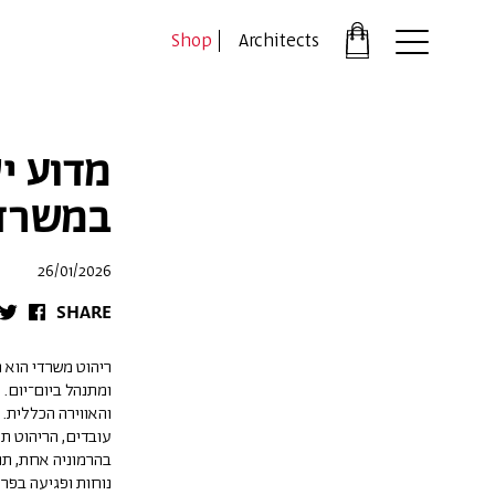
דלג לתוכן
דלג לסרגל הניווט
Shop
Architects
פתיחת
חלונית
עגלה
סגור
מדוע יש
כבר רשומים?
במשרד
התחברו
26/01/2026
SHARE
ריהוט משרדי הוא 
ומתנהל ביום־יום. 
*יש להזין את המספר הטלפון הנייד שלך ונשלח לך קוד אימו
והאווירה הכללית. 
עובדים, הריהוט תו
בהרמוניה אחת, תוך
נוחות ופגיעה בפרו