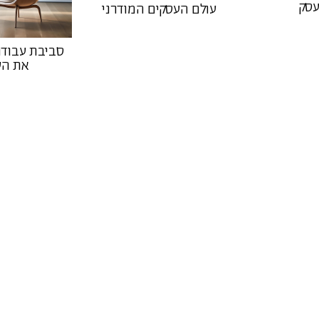
סק
עולם העסקים המודרני
סביבת עבודה
את הע