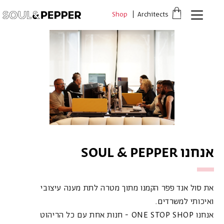
דלג לתוכן
דלג לסרגל הניווט
Shop
Architects
פתיחת
חלונית
עגלה
סגור
כבר רשומים? התחברו
אין מוצרים בעגלה
אנחנו SOUL & PEPPER
*יש להזין את המספר הטלפון הנייד שלך ונשלח לך קוד אימות
משתמש חדש/אורח
את סול אנד פפר הקמנו מתוך מטרה לתת מענה עיצובי
ואיכותי למשרדים.
אנחנו ONE STOP SHOP - חנות אחת עם כל הריהוט
להרשמה