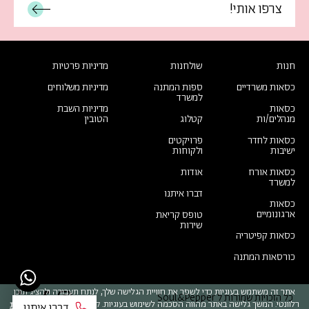
חנות
שולחנות
מדיניות פרטיות
כסאות משרדיים
ספות המתנה
מדיניות משלוחים
למשרד
כסאות
מדיניות השבת
מנהלים/ות
קטלוג
הטובין
כסאות לחדר
פרויקטים
ישיבות
ולקוחות
כסאות אורח
אודות
למשרד
דברו איתנו
כסאות
ארגונומיים
טופס קריאת
שירות
כסאות קפיטריה
כורסאות המתנה
אתר זה משתמש בעוגיות כדי לשפר את חוויית הגלישה שלך, לנתח תעבורה ולהציג תוכן
כל הזכויות שמורות ל Soul&Pepper
רלוונטי. המשך גלישה באתר מהווה הסכמה לשימוש בעוגיות. קרא עוד
במדיניות הפרטיות